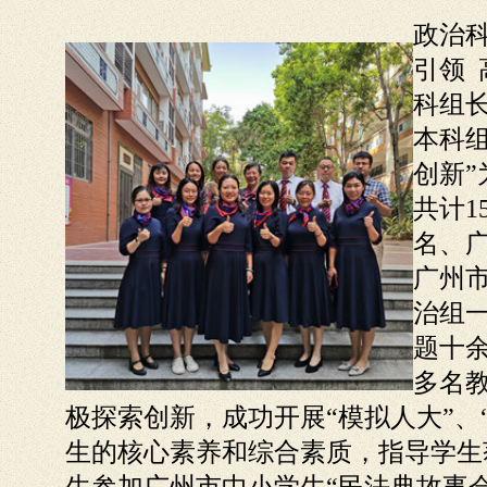
政治
引领 
科组
本科
创新
共计1
名、
广州
治组
题十
多名
极探索创新，成功开展“模拟人大”、“
生的核心素养和综合素质，指导学生