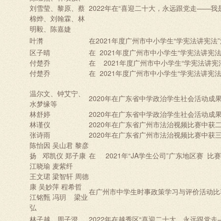
刘雪莹、黎原、蔡
2022年在“喜迎二十大，永远跟党走——
棉烨、刘翰霖、林
明毅、陈嘉婕
叶潸
在2021年度广州市中小学生“学宪法讲宪法
区子晴
在 2021年度广州市中小学生“学宪法讲宪
付楚乔
在
2021
年度广州市中小学生
“
学宪法讲宪
付楚乔
在 2021年度广州市中小学生“学宪法讲宪
温尔文、钟艾宁、
2020年在广东省中学政治学生社会活动成
水梦缘等
林舒婷
2020年在广东省中学政治学生社会活动成
林谨仪
2020年在广东省广州市法治视频比赛中获
张诗雨
2020年在广东省广州市法治视频比赛中获
陈怡因 吴山君 黎彦
扬 邓凯仪 郑子康
在
2021年“JA学生公司”广东地区赛
比赛
江晓瑜 麦紫纤
王文珺
梁智轩
周德
康
吴妙萍
程希哲
在广州市中学生时事政策学习与评价活动比
江铭甄
冯玥
梁业
弘
林子越、周子澄
2022年在越秀区“喜迎二十大，永远跟党