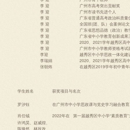
李 迎
广州市高考突出贡献奖
李 迎
广州市读书先进个人
李 迎
广东省普通高考政治科质量
李 迎
全国班(团、队）会案例论
李 迎
广东省思想品德（政治）教
李 迎
广东省中小学教育创新成果
李 迎
2020、2021学年越秀区
李 迎
广州市中小学教师资格考试
李迎
越秀区中小学思政一体化建
李瑞娟
2020、2021学年越秀区
张朝炜
在越秀区2019学年初中青
学生姓名
获奖项目与名次
罗汐钰
在
广
州市中小学思政课与党史学习融合教育
肖任钺
2022年在 第一届越秀区中小学“素质教
许鸿昊、赵威煌、
陈臻然、林玫孜、