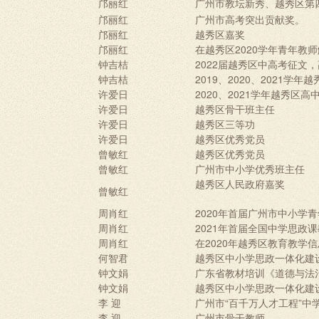
邝丽红
广州市教坛新秀、越秀区第
邝丽红
广州市高考突出贡献奖。
邝丽红
越秀区嘉奖
邝丽红
在越秀区2020学年青年教
钟吉桔
2022届越秀区中高考征文
钟吉桔
2019、2020、2021
许爱日
2020、2021学年越秀区
许爱日
越秀区骨干班主任
许爱日
越秀区三等功
许爱日
越秀区优秀党员
曾敏红
越秀区优秀党员
曾敏红
广州市中小学优秀班主任
越秀区人民政府嘉奖
曾敏红
周肖红
2020年首届广州市中小学
周肖红
2021年首届全国中学思政
周肖红
在2020年越秀区教育教学
何智君
越秀区中小学思政一体化建
钟文娟
广东省教材培训《道德与法
钟文娟
越秀区中小学思政一体化建
李 迎
广州市“百千万人才工程”中
李 迎
广州市骨干教师