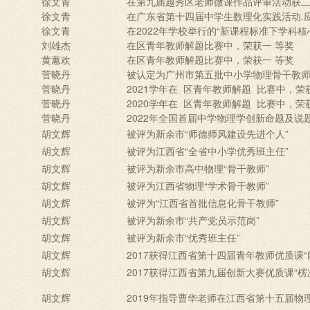
徐文青
在第九届越秀区老师微课作品评审活动获
徐文青
在广东省第十四届中学生数理化实践活动.
徐文青
在2022年学校举行的“新课程标准下学科
刘雄杰
在区青年教师解题比赛中，荣获一 等奖
黄蕙欢
在区青年教师解题比赛中，荣获一 等奖
菅晓丹
被认定为广州市第五批中小学物理骨干教师（
菅晓丹
2021学年在
区青年教师解题
比赛中，荣
菅晓丹
2020学年在
区青年教师解题
比赛中，荣
菅晓丹
2022年
全国首届中学物理学创新命题及说
胡文辉
被评为新余市“师德师风建设先进个人”
胡文辉
被评为江西省“全省中小学优秀班主任”
胡文辉
被评为新余市高中物理“骨干教师”
胡文辉
被评为江西省物理“学术骨干教师”
胡文辉
被评为“江西省首批信息化骨干教师”
胡文辉
被评为新余市“共产党员示范岗”
胡文辉
被评为新余市“优秀班主任”
胡文辉
2017获得江西省第十四届青年教师优质课
胡文辉
2017获得江西省第九届创新大赛优质课“楞
胡文辉
2019年指导曹华老师在江西省第十五届