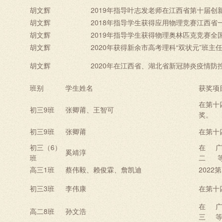
胡文辉
2019年指导叶志发老师在江西省第十届创
胡文辉
2018年指导学生获得应用物理竞赛江西省
胡文辉
2019年指导学生获得物理奥林匹克竞赛全
胡文辉
2020年获得新余市高考理科“双状元”班主
胡文辉
2020年在江西省、湖北省新冠肺炎疫情防
班别
学生姓名
获奖项
在第十
初三
9
班
张卿莆、王智可
奖。
初三
9
班
张卿莆
在第十
初三（6）
在
奚靖淳
班
二
高三
1
班
蔡伟毅、赖俊霖、詹凯迪
2022
第
初三
3
班
李伟康
在第十
在
高二8班
孙文浩
三