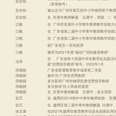
彭在恒
（荣誉称号）。
彭在恒
被认定为广州市第五批中小学物理骨干教师（
彭在恒
在
区青年教师解题
比赛中，荣获
二
江帆
在
广州市首届中小学青年教师教学技能大
江帆
在
广东省第二届中小学青年教师教学技能
江帆
在
广东省第二届中小学青年教师教学技能
江帆
获广东省五一劳动奖章
江帆
被评为2021年度“感动广州的最美教师”
在
广东省第十四届中学生数理化实践活动
沈革
获“优秀指导教师”称号。
2022
年
1
月
田晓丽
广东省普通教育教学成果奖二等奖
田晓丽
被评为“广州市优秀教师”
田晓丽
多次获得广州市物理竞赛优秀指导教师
田晓丽
多次获得“区人民政府嘉奖”
田晓丽
在
区青年教师解题
比赛中，
多次
荣获
彭艺
在
越秀
区
2019初中中
青年教师
技能
竞
彭艺
在
越秀
区
第二届中
青年教师解题
比赛中
徐文青
在2021年越秀区教育教学信息化创新应用