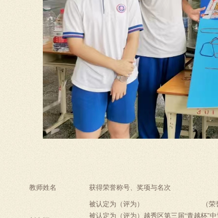
教师姓名
获得荣誉称号、奖项与名次
被认定为（评为）
（荣
被认定为（评为）越秀区第三届“青越杯”中