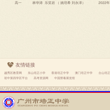
高一
林华涛
乐笑岩
（
姚培希
刘永泽）
202
友情链接
越秀区教育网
东山培正小学
香港培正中学
澳门培正中学
台山培
初中第四学区平台
高考资源网
中国禁毒展览馆