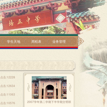
学生天地
周程表
业务管理
点击:12228
点击:12634
点击:11063
2007学年第二学期下半学期文明班
点击:10576