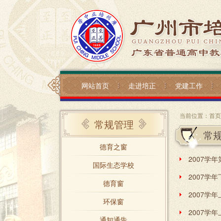
网站首页
走进培正
党建工作
当前位置：
首页
常规管理
常
德育之窗
2007学
国际生态学校
2007学
德育窗
2007学
环保窗
通知通告