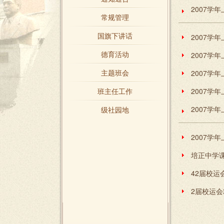
常规管理
国旗下讲话
德育活动
主题班会
2007学
班主任工作
2007学
2007学
级社园地
2007学
培正中学
42届校运
2届校运