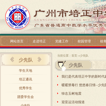
网站首页
走进培正
党建工作
校园管理
校
当前位置：
首页
→
少先队
少先队
少先队
学生天地
培正通讯
暖暖禁毒行 悠悠春日情--少先
优秀学生
悼念玉树地震
团委学生会
迎亚运活动报道
少先队