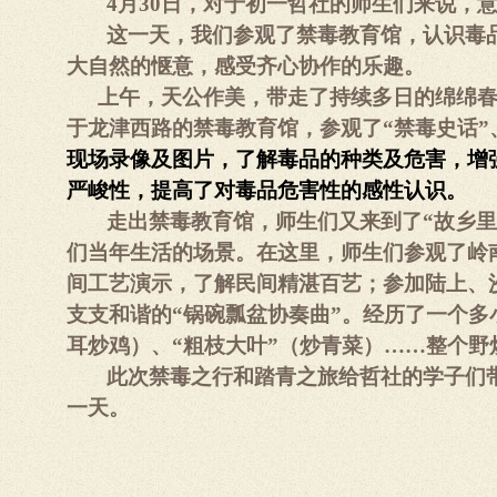
4
月
30
日
，对于初一哲社的师生们来说，
这一天，我们参观了禁毒教育馆，认识毒
大自然的惬意，感受齐心协作的乐趣。
上午，天公作美，带走了持续多日的绵绵
于龙津西路的禁毒教育馆，参观了“禁毒史话”、
现场录像及图片，了解毒品的种类及危害，增
严峻性，提高了对毒品危害性的感性认识。
走出禁毒教育馆，师生们又来到了“故乡
们当年生活的场景。在这里，师生们参观了岭
间工艺演示，了解民间精湛百艺；参加陆上、
支支和谐的“锅碗瓢盆协奏曲”。经历了一个多
耳炒鸡）、“粗枝大叶”（炒青菜）……整个
此次禁毒之行和踏青之旅给哲社的学子们
一天。