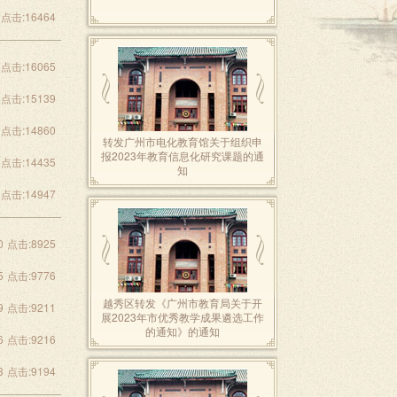
点击:16464
点击:16065
点击:15139
点击:14860
转发广州市电化教育馆关于组织申
报2023年教育信息化研究课题的通
点击:14435
知
点击:14947
0
点击:8925
5
点击:9776
越秀区转发《广州市教育局关于开
9
点击:9211
展2023年市优秀教学成果遴选工作
的通知》的通知
6
点击:9216
3
点击:9194