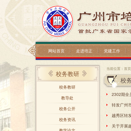
网站首页
走进培正
党建工作
当前位置：
首页
校务教研
校
校务教研
2302期
教导处
校务公开
校务资讯
教学论文