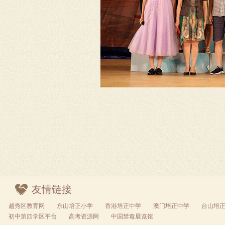
友情链接
越秀区教育网
东山培正小学
香港培正中学
澳门培正中学
台山培
初中第四学区平台
高考资源网
中国禁毒展览馆