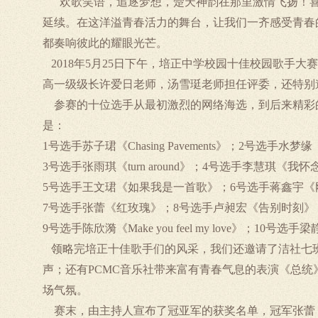
欢歌笑语，追逐梦想，楚天神韵在那里激情飞扬！
延续。在这洋溢青春活力的舞台，让我们一齐感受青春
都奏响彼此的耀眼光芒。
2018
年
5
月
25
日下午，培正中学校园十佳校园歌手大赛
高一级级长许爱日老师，汤雪珽老师担任评委，还特别
参赛的十位选手从最初激烈的网络海选，到后来精彩
是：
1
号选手苏子珺《
Chasing Pavements
》；
2
号选手水梦缘
3
号选手张雨琪《
turn around
》；
4
号选手李慧琪《我怀
5
号选手王文珺《如果我是一首歌》；
6
号选手蒋鑫宇《
7
号选手张蕾《红玫瑰》；
8
号选手卢昶宏《告别时刻》
9
号选手陈欣漪《
Make you feel my love
》；
10
号选手梁
领略完培正十佳歌手们的风采，我们还邀请了洁社七
声；还有
PCMC
音乐社带来富有青春气息的表演《总统
场气氛。
赛末，由主持人宣布了冠亚军的获奖名单，冠军张蕾