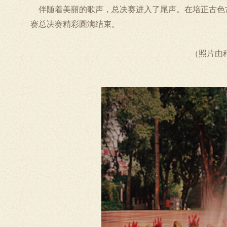
伴随着美丽的歌声，总决赛进入了尾声。在培正古色
赛总决赛精彩圆满结束。
（照片由