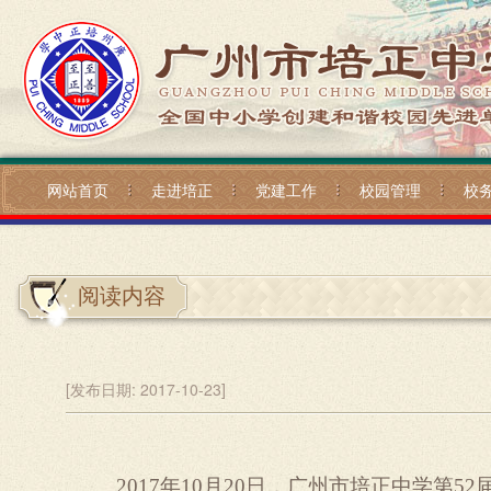
网站首页
走进培正
党建工作
校园管理
校
阅读内容
[发布日期:
2017-10-23]
——
2017
年
10
月
20
日，广州市培正中学第
52