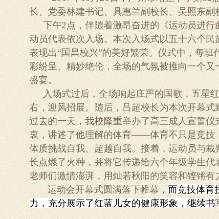
长、党委林建书记、具惠兰副校长、吴照东副
下午
2
点，伴随着激昂奋进的《运动员进行
动员代表依次入场。本次入场式以五十六个民
表现出“国昌校兴”的美好繁荣。仪式中，每
彩纷呈、精妙绝伦，全场的气氛被推向一个又
盛宴。
入场式过后，全场响起庄严的国歌，五星
右，迎风招展。随后，吕超校长为本次开幕式
过去的一天，我校隆重举办了高三成人宣誓仪
衷，讲述了他理解的体育——体育不只是竞技
体质挑战自我、超越自我。接着，运动员与裁
长点燃了火种，并将它传递给六个年级学生代
老师们激情澎湃，用灿若秋阳的笑容和铿锵有
运动会开幕式圆满落下帷幕，
而竞技体育
力，充分展示了红蓝儿女的健康形象，继续书