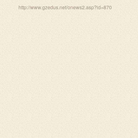
http://www.gzedus.net/onews2.asp?id=870