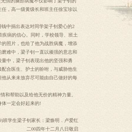
是无情的脑部病魔不仅影响了梁子钊的
主任，高一级黄级长和班主任徐宝珍以
用钱中捐出表达对同学架子钊爱心的
2
胜疾病的信心。同时，学校领导、班土
学的照片，也给了他为战胜病魔，增添
的磨难中，梁子钊一直以顽强的意志和
较量中，梁子钊表现出他的坚强和勇
极配合医生、护士的吩咐，与威胁他生
但他从来未放弃尽可能由自己做好的每
同情和帮助以及给他无价的精神力量。
身体一定会好起来的
!
9)
班学生梁子钊家长：梁焕明．卢爱红
二
00
四年十二月八日敬启