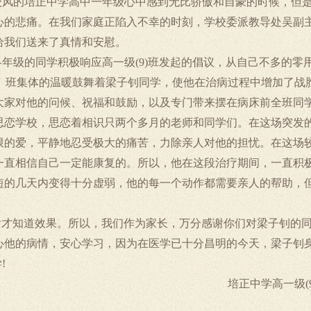
校风的培正中学高中一年级心中感到无比骄傲和自豪的时候，但
心的悲痛。在我们家庭正陷入不幸的时刻，学校委派教导处吴副
给我们送来了真情和安慰。
各年级的同学积极响应高一级
(9)
班发起的倡议，从自己不多的零
、班集体的温暖鼓舞着梁子钊同学，使他在治病过程中增加了战
大家对他的问候、祝福和鼓励，以及专门带来摆在病床前全班同
思恋学校，思恋着相识只两个多月的老师和同学们。在这场突发
限的爱，平静地忍受极大的痛苦，力除亲人对他的担忧。在这场
一直相信自己一定能康复的。所以，他在这段治疗期间，一直积
短的几天内变得十分虚弱，他的每一个动作都需要亲人的帮助，
后才知道效果。所以，我们作为家长，万分感谢你们对梁子钊的
心他的病情，安心学习，因为在医学已十分昌明的今天，梁子钊
学
!
培正中学高一级
(