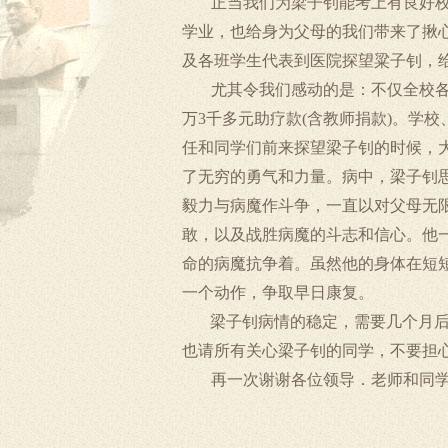
正当我们为梁子钊能考上有良好
学业，也给身为父母的我们带来了揪
及各班学生代表到医院探望粱子钊，
尤其令我们感动的是：不仅全校
万
3
千多元助疗款
(
含教师捐款
)
。学校
任和同学们前来探望梁子钊的时候，
了无穷的勇气和力量。病中，梁子钊
毅力与病魔作斗争，一直以对父母无
敢，以及战胜病魔的斗志和信心。他
命的病魔抗争着。虽然他的身体在短
一个动作，争取早日康复。
梁子钊病情的稳定，需要几个月
也请所有关心梁子钊的同学，不要担
再一次谢谢各位领导．老师和同