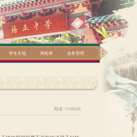
学生天地
周程表
业务管理
阅读:
11063
次