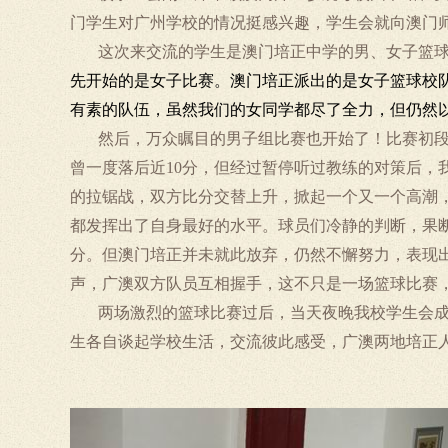
门学生对广州学校的情况挺感兴趣，学生会就向澳门
这次来交流的学生是澳门培正中学的男、女子篮
先开始的是女子比赛。澳门培正派出的是女子篮球校
有素的队伍，虽然我们的女同学都尽了全力，但仍然
然后，万众瞩目的男子组比赛也开始了！比赛初
曾一度落后近
10
分，但经过暂停听过教练的对策后，
的拉锯战，双方比分交替上升，掀起一个又一个高潮
都发挥出了自身最好的水平。球员们冷静的判断，果
分。但澳门培正并未就此放弃，仍然不懈努力，表现
声，广澳双方队员互相握手，这不只是一场篮球比赛
两场激烈的篮球比赛过后，当天夜晚我校学生会
生各自谈起学校生活，交流彼此感受，广澳两地培正