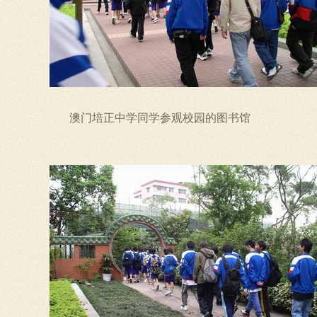
澳门培正中学同学参观校园的图书馆