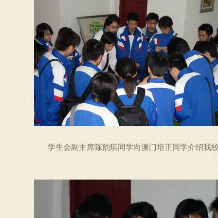
学生会副主席陈韵琪同学向澳门培正同学介绍我