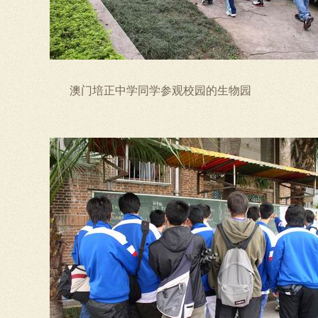
澳门培正中学同学参观校园的生物园