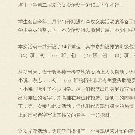
培正中学第二届爱心义卖活动于
月
日下午举行。
3
5
学生会自今年二月中旬开始进行本次义卖活动的筹备工
学生会员的努力下，本次活动得以顺利开展。不少同学
本次活动一共开设了
个摊位，其中参加设摊的班级包
14
（
）班、初二（
）班、初一（
）班、初一（
）班、
5
6
2
3
活动当天，设于教学楼一楼空地的卖场上人头攥动，热
小说、杂志……初二（
）班的档主非常有生意头脑地
6
卜小摊，吸引了不少同学。档主们都使出浑身解数宣传
出其摊位的名字，并高挂在摊位作招牌。据初二的同学
正，第一次参加此类活动，但他们都表现出极大的热情
上面用彩色字写上其摊位的名字，十分抢眼。
这次义卖活动，为同学们提供了一个展现经营才华的平