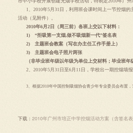
市中小学校开展创建无烟学校活动，特制定
2010
年广州
1
、
2010
年
5
月
31
日
，利用班会课时间上一节控烟的
活动（见附件）。
2010
年
6
月
2
日
（周三前）各班上交以下材料：
1)
“拒吸第一支烟
,
做不吸烟新一代”签名表
2)
主题班会教案（写在办主任工作手册上）
3)
主题班会电子照片两张
（非毕业班年级以年级为单位上交材料；毕业班年
2
、
2010
年
5
月
31
日
至
6
月
11
日
，学校出一期控烟墙报
3
、根据
2010
年中国控制吸烟协会青少年专业委员会布置，艺
下载：
2010年广州市培正中学控烟活动方案（含签名