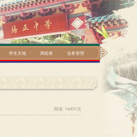
学生天地
周程表
业务管理
阅读:
14431
次